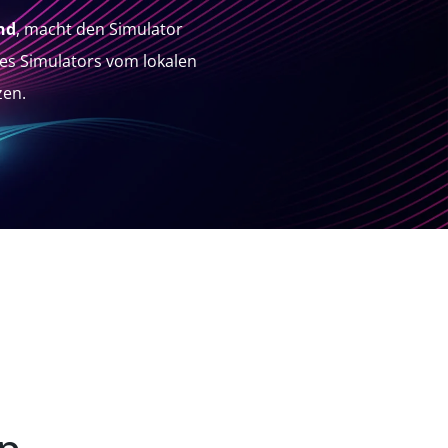
nd
, macht den Simulator
des Simulators vom lokalen
zen.
pp