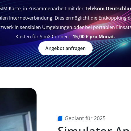
e SIM-Karte, in Zusammenarbeit mit der
Telekom Deutschla
len Internetverbindung. Dies ermöglicht die Entkopplung 
zwerk in sensiblen Umgebungen oder bei portablen Einsät
Kosten für SimX Connect:
15,00 € pro Monat.
Angebot anfragen
Geplant für 2025
Simulator A