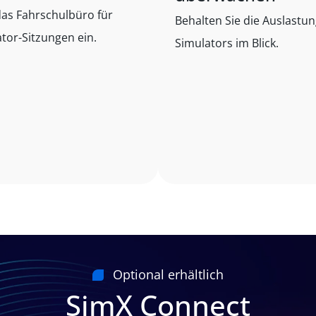
as Fahrschulbüro für
Behalten Sie die Auslastu
tor-Sitzungen ein.
Simulators im Blick.
Optional erhältlich
SimX Connect