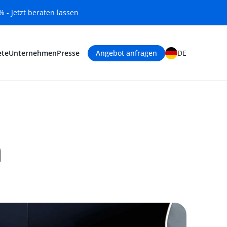
 - Jetzt beraten lassen
ete
Unternehmen
Presse
Angebot anfragen
DE
n